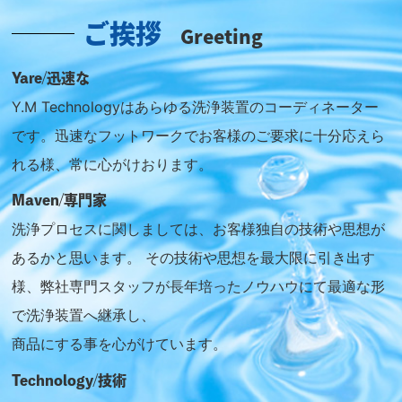
ご挨拶
Greeting
Yare/迅速な
Y.M Technologyはあらゆる洗浄装置のコーディネーター
です。
迅速なフットワークでお客様のご要求に十分応えら
れる様、常に心がけおります。
Maven/専門家
洗浄プロセスに関しましては、お客様独自の技術や思想が
あるかと思います。
その技術や思想を最大限に引き出す
様、弊社専門スタッフが長年培ったノウハウにて最適な形
で洗浄装置へ継承し、
商品にする事を心がけています。
Technology/技術