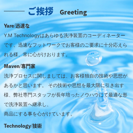
ご挨拶
Greeting
Yare/迅速な
Y.M Technologyはあらゆる洗浄装置のコーディネーター
です。
迅速なフットワークでお客様のご要求に十分応えら
れる様、常に心がけおります。
Maven/専門家
洗浄プロセスに関しましては、お客様独自の技術や思想が
あるかと思います。
その技術や思想を最大限に引き出す
様、弊社専門スタッフが長年培ったノウハウにて最適な形
で洗浄装置へ継承し、
商品にする事を心がけています。
Technology/技術